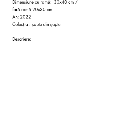
Dimensiune cu ramă: 30x40 cm /
fară ramă 20x30 cm
An: 2022
Colecția :
șapte din șapte
Descriere:
Lur s-a născut pe Lună într-o zi de luni și
a primit la naștere semnul curajului.
Lucrarea vine semnată și însoțită de
certificat de autenticitate.
Cu drag,
errredit