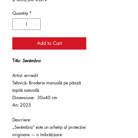
Quantity
*
Add to Cart
Titlu:
Serémbra
Artist: errredit
Tehnică: Broderie manuală pe pânză
topită naturală
Dimensiune: 30x40 cm
An: 2025
Descriere:
„Serémbra” este un arhetip al protecției
originare — o îmbrățișare